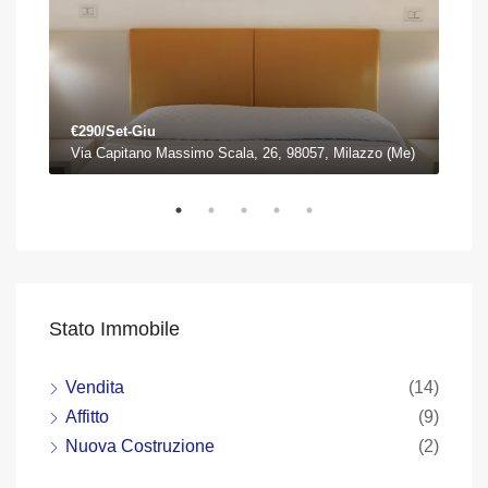
€290/Set-Giu
€75
)
Via Capitano Massimo Scala, 26, 98057, Milazzo (Me)
Piaz
Stato Immobile
Vendita
(14)
Affitto
(9)
Nuova Costruzione
(2)