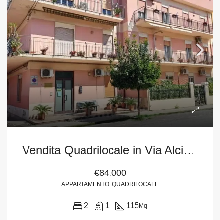
Vendita Quadrilocale in Via Alcide de Gasperi, 63 – San Filippo del Mela (Me)
€84.000
APPARTAMENTO, QUADRILOCALE
2
1
115
Mq