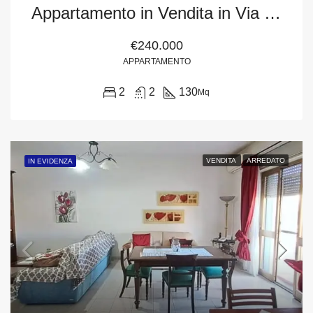
Appartamento in Vendita in Via Marinaio d’Italia, 50, Milazzo (Me)
€240.000
APPARTAMENTO
2
2
130
Mq
VENDITA
ARREDATO
IN EVIDENZA