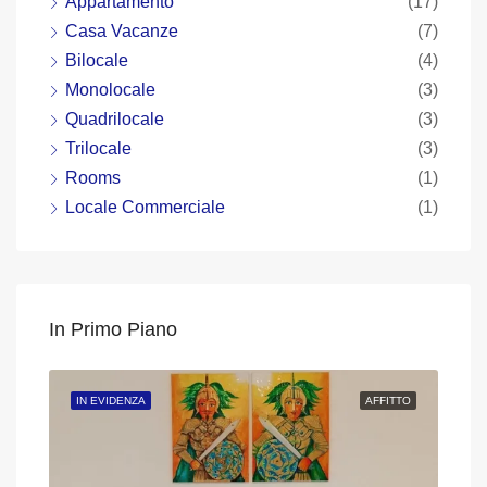
Appartamento
(17)
Casa Vacanze
(7)
Bilocale
(4)
Monolocale
(3)
Quadrilocale
(3)
Trilocale
(3)
Rooms
(1)
Locale Commerciale
(1)
In Primo Piano
DITA
IN EVIDENZA
AFFITTO
IN 