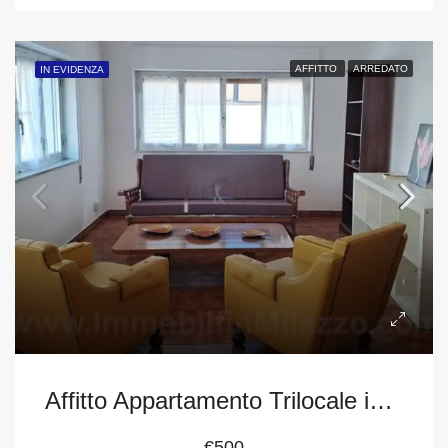
AFFITTO
ARREDATO
IN EVIDENZA
Affitto Appartamento Trilocale in Via San Papino, a Milazzo (Me)
€500