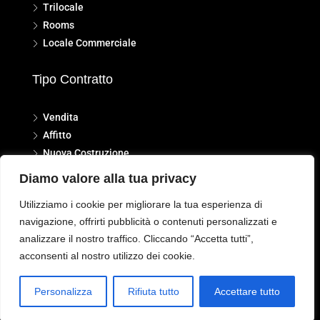
Trilocale
Rooms
Locale Commerciale
Tipo Contratto
Vendita
Affitto
Nuova Costruzione
Diamo valore alla tua privacy
Utilizziamo i cookie per migliorare la tua esperienza di
navigazione, offrirti pubblicità o contenuti personalizzati e
analizzare il nostro traffico. Cliccando “Accetta tutti”,
© 2024 - 2026
Immobilfin Srl - Servizi Immobiliari
| Sviluppato da
iMB
acconsenti al nostro utilizzo dei cookie.
Ciao, cosa possiamo fare per te?
Personalizza
Rifiuta tutto
Accettare tutto
Open ch