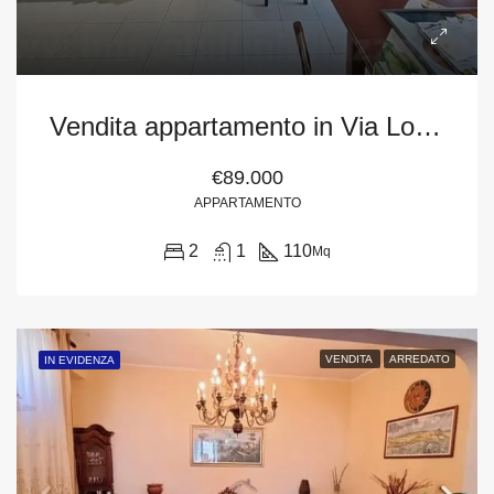
Vendita appartamento in Via Lo Sardo, 31 – San Filippo del Mela (Me)
€89.000
APPARTAMENTO
2
1
110
Mq
VENDITA
ARREDATO
IN EVIDENZA