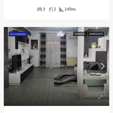
3
2
145
Mq
VENDITA
ARREDATO
IN EVIDENZA