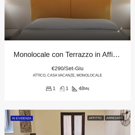
Monolocale con Terrazzo in Affitto in Via Cap. M. Scala 26 a Milazzo
€290/Set-Giu
ATTICO, CASA VACANZE, MONOLOCALE
1
1
48
Mq
AFFITTO
ARREDATO
IN EVIDENZA