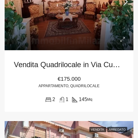
Vendita Quadrilocale in Via Cumbo Borgia – Milazzo (Me)
€175.000
APPARTAMENTO, QUADRILOCALE
2
1
145
Mq
VENDITA
ARREDATO