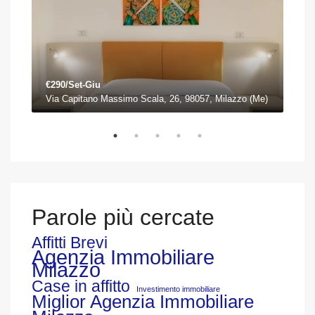
€290/Set-Giu
€75
)
Via Capitano Massimo Scala, 26, 98057, Milazzo (Me)
Piaz
Parole più cercate
Affitti Brevi
Agenzia Immobiliare
Milazzo
Case in affitto
Investimento immobiliare
Miglior Agenzia Immobiliare