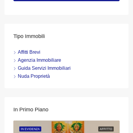
Tipo Immobili
Affitti Brevi
Agenzia Immobiliare
Guida Servizi Immobiliari
Nuda Proprietà
In Primo Piano
DITA
IN EVIDENZA
AFFITTO
IN 