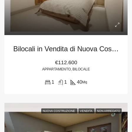
Bilocali in Vendita di Nuova Costruzione (3) in Via Grotta Polifemo, Milazzo (Me)
€112.600
APPARTAMENTO, BILOCALE
1
1
40
Mq
NUOVA COSTRUZIONE
VENDITA
NON ARREDATO