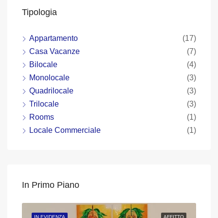
Tipologia
Appartamento
(17)
Casa Vacanze
(7)
Bilocale
(4)
Monolocale
(3)
Quadrilocale
(3)
Trilocale
(3)
Rooms
(1)
Locale Commerciale
(1)
In Primo Piano
DITA
IN EVIDENZA
AFFITTO
IN 