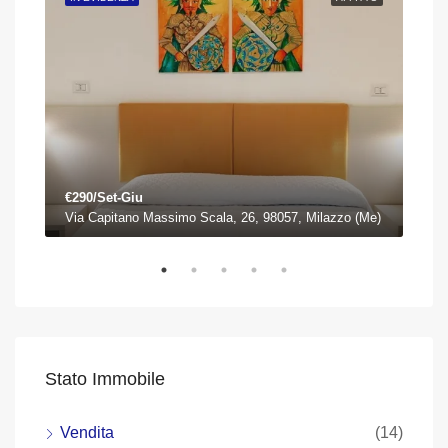
€290/Set-Giu
€75
)
Via Capitano Massimo Scala, 26, 98057, Milazzo (Me)
Piaz
Stato Immobile
Vendita
(14)